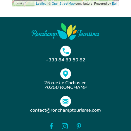
5 mi
| ©
contributors, Powered by
Leaflet
OpenStreetMap
Esri
+333 84 63 50 82
25 rue Le Corbusier
70250 RONCHAMP
contact@ronchamptourisme.com