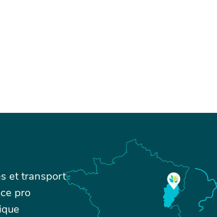
s et transport
ce pro
ique