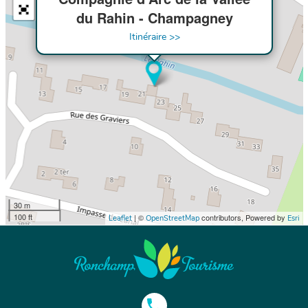
du Rahin - Champagney
Itinéraire >>
30 m
100 ft
| ©
contributors, Powered by
Leaflet
OpenStreetMap
Esri