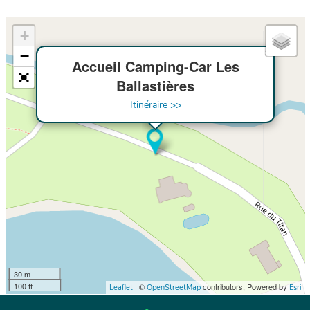
+
×
−
Accueil Camping-Car Les
Ballastières
Itinéraire >>
30 m
100 ft
| ©
contributors, Powered by
Leaflet
OpenStreetMap
Esri