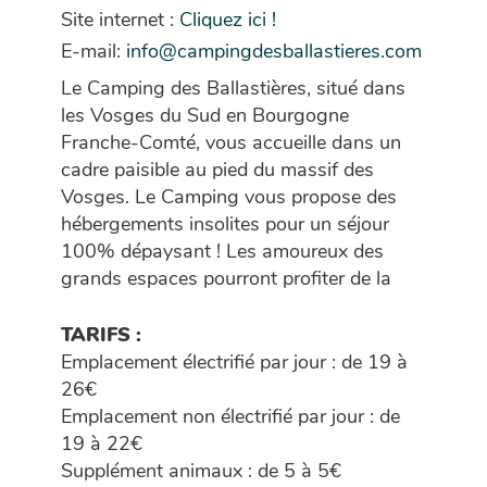
Site internet :
Cliquez ici !
E-mail:
info@campingdesballastieres.com
Le Camping des Ballastières, situé dans
les Vosges du Sud en Bourgogne
Franche-Comté, vous accueille dans un
cadre paisible au pied du massif des
Vosges. Le Camping vous propose des
hébergements insolites pour un séjour
100% dépaysant ! Les amoureux des
grands espaces pourront profiter de la
biodiversité de notre site se trouvant sur
le territoire du Parc Naturel Régional des
TARIFS :
Ballons des Vosges, où nature et
Emplacement électrifié par jour : de 19 à
paysages sont encore sauvages et
26€
uniques ! Vous pourrez également revenir
Emplacement non électrifié par jour : de
sur les traces du Tour de France en vous
19 à 22€
mesurant à La Planche des Belles Filles !
Supplément animaux : de 5 à 5€