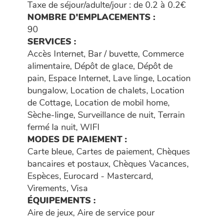
Côté culture, la Chapelle construite par Le
Taxe de séjour/adulte/jour : de 0.2 à 0.2€
Corbusier, inscrite à l’UNESCO, vous
NOMBRE D'EMPLACEMENTS :
accueille à Ronchamp.
90
SERVICES :
Accès Internet, Bar / buvette, Commerce
alimentaire, Dépôt de glace, Dépôt de
pain, Espace Internet, Lave linge, Location
bungalow, Location de chalets, Location
de Cottage, Location de mobil home,
Sèche-linge, Surveillance de nuit, Terrain
fermé la nuit, WIFI
MODES DE PAIEMENT :
Carte bleue, Cartes de paiement, Chèques
bancaires et postaux, Chèques Vacances,
Espèces, Eurocard - Mastercard,
Virements, Visa
ÉQUIPEMENTS :
Aire de jeux, Aire de service pour