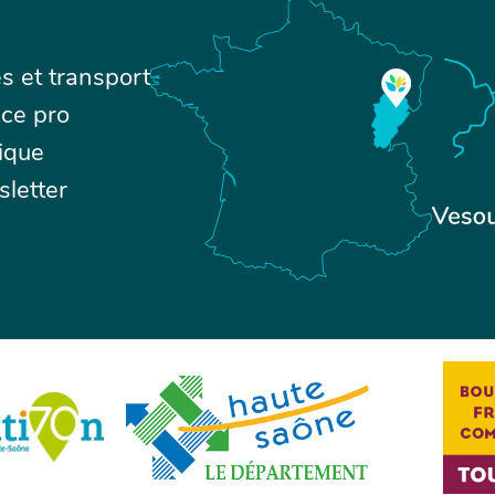
s et transport
ce pro
ique
letter