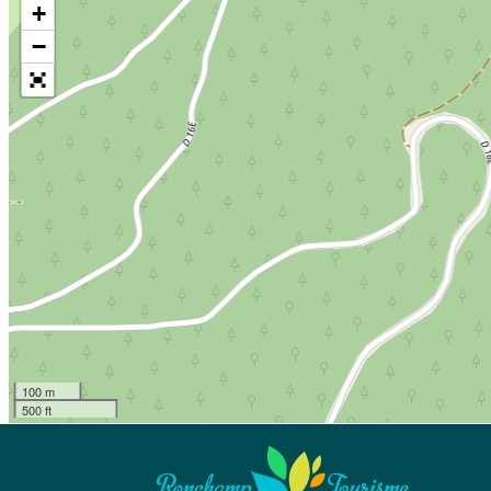
+
−
100 m
500 ft