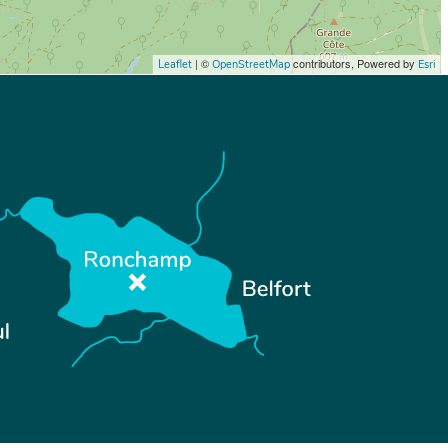
| ©
contributors, Powered by
Leaflet
OpenStreetMap
Esri