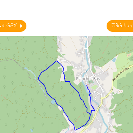
rmat GPX
Télécharg