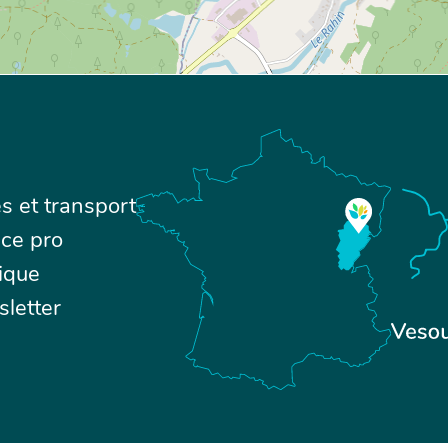
s et transport
ce pro
ique
letter