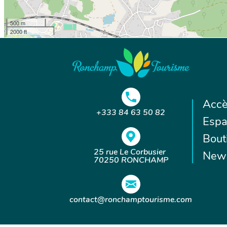
500 m
2000 ft
Accè
+333 84 63 50 82
Espa
Bout
25 rue Le Corbusier
News
70250 RONCHAMP
contact@ronchamptourisme.com