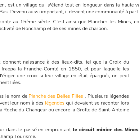
, est un village qui s'étend tout en longueur dans la haute va
er-Bas. Devenu aussi important, il devient une communauté à part
emonte au 15ème siècle. C'est ainsi que Plancher-les-Mines,
e l'activité de Ronchamp et de ses mines de charbon.
t donnent naissance à des lieux-dits, tel que la Croix du
 frappa la Franche-Comté en 1850, et pour laquelle les
ériger une croix si leur village en était épargné), on peut
ment liées.
ous le nom de
Planche des Belles Filles
. Plusieurs légendes
oivent leur nom à des
légendes
qui devaient se raconter lors
, la Roche du Changeur ou encore la Grotte de Saint-Antoine
tour dans le passé en empruntant
le circuit minier des Mines
nchamp Tourisme.