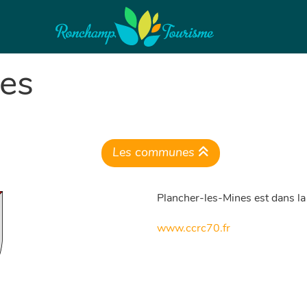
nes
Les communes
Plancher-les-Mines est dans 
www.ccrc70.fr